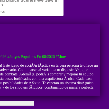
2026
#Juegos Populares En 08/2026
#more
! Este juego de acciÃ³n tÃ¡ctica en tercera persona te ofrece un
 adversario. Con un arsenal variado a tu disposiciÃ³n, que
stilo de combate. AdemÃ¡s, podrÃ¡s comprar y mejorar tu equipo
asta bases fortificadas con una arquitectura Ãºnica. Cada base
 tus posibilidades de Ã©xito. Te esperan un sistema dinÃ¡mico
Cry y de los shooters tÃ¡cticos, combinando de manera perfecta