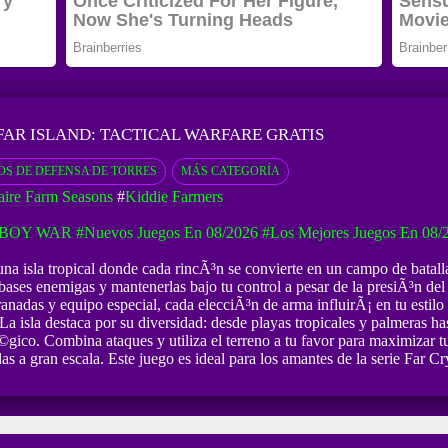
FAR ISLAND: TACTICAL WARFARE GRATIS
OS DE DEFENSA DE TORRES
MÁS CATEGORÍA
taire Farm Seasons
#
Kiddie Farmers
KBOY WAR
#Nuevos Juegos En 08/2026
#Los Mejores Juegos En 08/
a isla tropical donde cada rincÃ³n se convierte en un campo de batalla
bases enemigas y mantenerlas bajo tu control a pesar de la presiÃ³n del
s, granadas y equipo especial, cada elecciÃ³n de arma influirÃ¡ en tu e
. La isla destaca por su diversidad: desde playas tropicales y palmeras h
Ã©gico. Combina ataques y utiliza el terreno a tu favor para maximizar
las a gran escala. Este juego es ideal para los amantes de la serie Far 