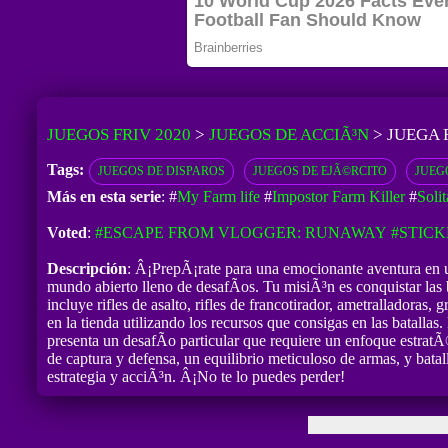
JUEGOS FRIV 2020
>
JUEGOS DE ACCIÃ³N
>
JUEGA 
Tags:
JUEGOS DE DISPAROS
JUEGOS DE EJÃ©RCITO
JUEG
Más en esta serie
: #
My Farm life
#
Impostor Farm Killer
#
Soli
Voted
:
#ESCAPE FROM VLOGGER: RUNAWAY
#STIC
Descripción
: Â¡PrepÃ¡rate para una emocionante aventura en un
mundo abierto lleno de desafÃ­os. Tu misiÃ³n es conquistar las 
incluye rifles de asalto, rifles de francotirador, ametralladora
en la tienda utilizando los recursos que consigas en las batallas
presenta un desafÃ­o particular que requiere un enfoque estrat
de captura y defensa, un equilibrio meticuloso de armas, y batal
estrategia y acciÃ³n. Â¡No te lo puedes perder!