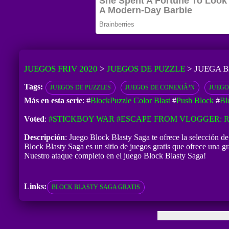
JUEGOS FRIV 2020
>
JUEGOS DE PUZZLE
>
JUEGA B
Tags:
JUEGOS DE PUZZLES
JUEGOS DE CONEXIÃ³N
JUEGO
Más en esta serie
: #
BlockPuzzle Color Blast
#
Push Block
#
Bl
Voted
:
#STICKBOY WAR
#ESCAPE FROM VLOGGER:
Descripción
: Juego Block Blasty Saga te ofrece la selección d
Block Blasty Saga es un sitio de juegos gratis que ofrece una gr
Nuestro ataque completo en el juego Block Blasty Saga!
Links:
BLOCK BLASTY SAGA GRATIS