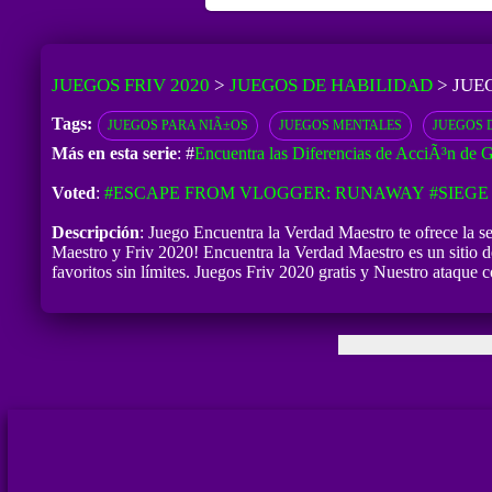
JUEGOS FRIV 2020
>
JUEGOS DE HABILIDAD
>
JUE
Tags:
JUEGOS PARA NIÃ±OS
JUEGOS MENTALES
JUEGOS 
Más en esta serie
: #
Encuentra las Diferencias de AcciÃ³n de G
Voted
:
#ESCAPE FROM VLOGGER: RUNAWAY
#SIEGE
Descripción
: Juego Encuentra la Verdad Maestro te ofrece la s
Maestro y Friv 2020! Encuentra la Verdad Maestro es un sitio de
favoritos sin límites. Juegos Friv 2020 gratis y Nuestro ataque