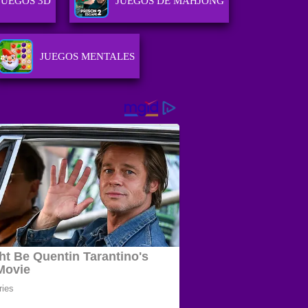
JUEGOS 3D
JUEGOS DE MAHJONG
JUEGOS MENTALES