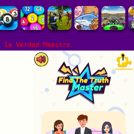
a la Verdad Maestro