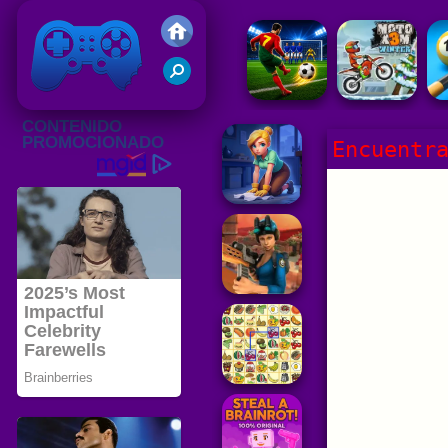
Juegos Friv 2020
Encuentr