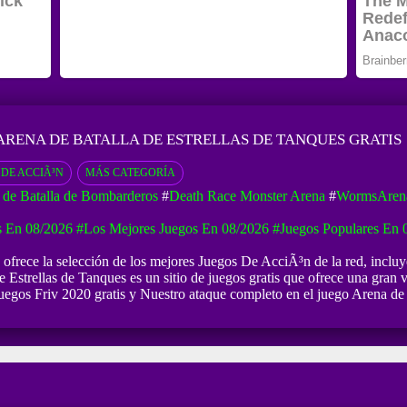
ARENA DE BATALLA DE ESTRELLAS DE TANQUES GRATIS
 DE ACCIÃ³N
MÁS CATEGORÍA
 de Batalla de Bombarderos
#
Death Race Monster Arena
#
WormsArena
 En 08/2026
#Los Mejores Juegos En 08/2026
#Juegos Populares En 
e ofrece la selección de los mejores Juegos De AcciÃ³n de la red, inclu
 Estrellas de Tanques es un sitio de juegos gratis que ofrece una gran v
 Juegos Friv 2020 gratis y Nuestro ataque completo en el juego Arena de