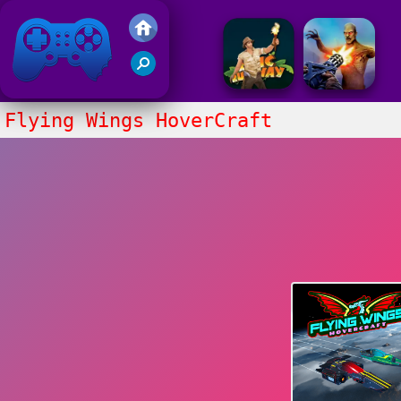
Juegos Friv 2020
Flying Wings HoverCraft