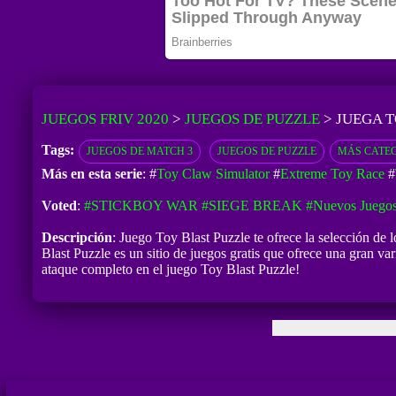
JUEGOS FRIV 2020
>
JUEGOS DE PUZZLE
>
JUEGA T
Tags:
JUEGOS DE MATCH 3
JUEGOS DE PUZZLE
MÁS CATE
Más en esta serie
: #
Toy Claw Simulator
#
Extreme Toy Race
#
Voted
:
#STICKBOY WAR
#SIEGE BREAK
#Nuevos Juegos
Descripción
: Juego Toy Blast Puzzle te ofrece la selección de
Blast Puzzle es un sitio de juegos gratis que ofrece una gran var
ataque completo en el juego Toy Blast Puzzle!