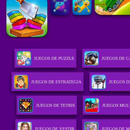
JUEGOS DE PUZZLE
JUEGOS DE 
JUEGOS DE ESTRATEGIA
JUEGOS D
JUEGOS DE TETRIS
JUEGOS MUL
JUEGOS DE VESTIR
JUEGOS DE 