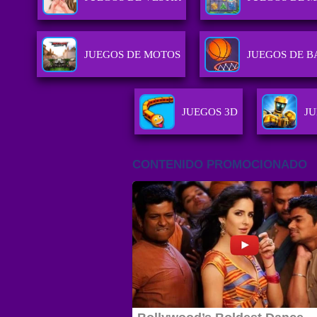
JUEGOS DE MOTOS
JUEGOS DE 
JUEGOS 3D
JU