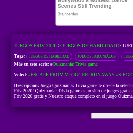
JUEGOS FRIV 2020
>
JUEGOS DE HABILIDAD
>
JUE
Tags:
JUEGOS DE HABILIDAD
JUEGOS PARA NIÃ±OS
JUEG
Más en esta serie
: #
Quizmania: Trivia game
Voted
:
#ESCAPE FROM VLOGGER: RUNAWAY
#SIEGE
Descripción
: Juego Quizmania: Trivia game te ofrece la selecc
Friv 2020! Quizmania: Trivia game es un sitio de juegos gratis q
Friv 2020 gratis y Nuestro ataque completo en el juego Quizma