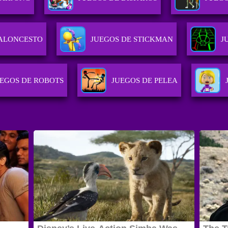
BALONCESTO
JUEGOS DE STICKMAN
J
EGOS DE ROBOTS
JUEGOS DE PELEA