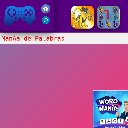
Juegos Friv 2020
ManÃ­a de Palabras