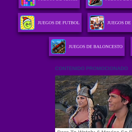
JUEGOS DE FUTBOL
JUEGOS DE
JUEGOS DE BALONCESTO