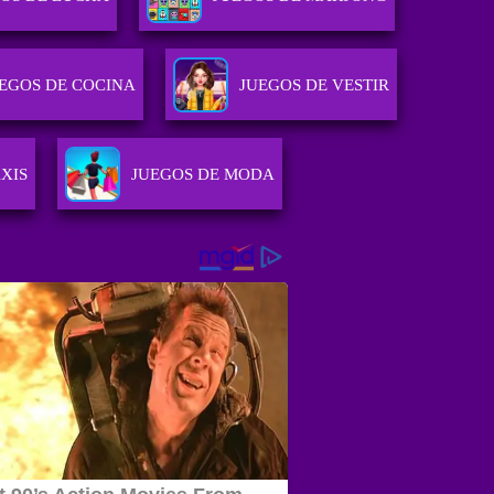
EGOS DE COCINA
JUEGOS DE VESTIR
XIS
JUEGOS DE MODA