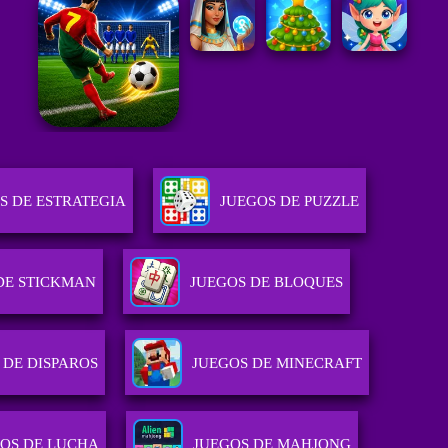
S DE ESTRATEGIA
JUEGOS DE PUZZLE
DE STICKMAN
JUEGOS DE BLOQUES
 DE DISPAROS
JUEGOS DE MINECRAFT
OS DE LUCHA
JUEGOS DE MAHJONG