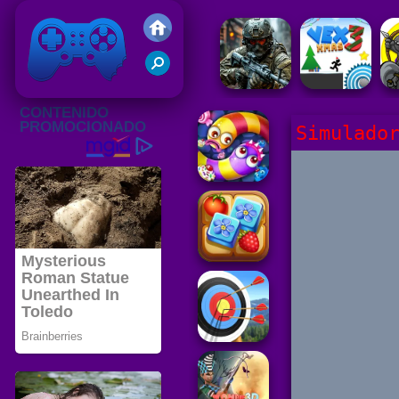
Juegos Friv 2020
Simulado