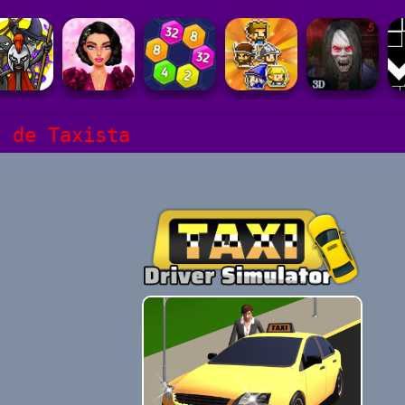
r de Taxista