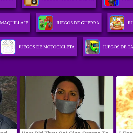
 MAQUILLAJE
JUEGOS DE GUERRA
JU
JUEGOS DE MOTOCICLETA
JUEGOS DE TA