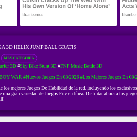
GA 3D HELIX JUMP BALL GRATIS
MÁS CATEGORÍA
urfer 3D
#
Sky Bike Stunt 3D
#
FNF Music Battle 3D
KBOY WAR
#Nuevos Juegos En 08/2026
#Los Mejores Juegos En 08/
de los mejores Juegos De Habilidad de la red, incluyendo los exclusivo
e una gran variedad de Juegos Friv en línea. Disfrutar ahora a tus jueg
ll!