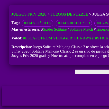
JUEGOS FRIV 2020
>
JUEGOS DE PUZZLE
>
JUEGA S
Tags:
JUEGOS CLÃ¡SICOS
JUEGOS DE SOLITARIO
JUEGOS 
Más en esta serie
: #
Spider Solitaire
#
Solitaire Match
#
Tripeaks
Voted
:
#ESCAPE FROM VLOGGER: RUNAWAY
#STIC
Descripción
: Juego Solitaire Mahjong Classic 2 te ofrece la se
y Friv 2020! Solitaire Mahjong Classic 2 es un sitio de juegos gr
Juegos Friv 2020 gratis y Nuestro ataque completo en el juego 