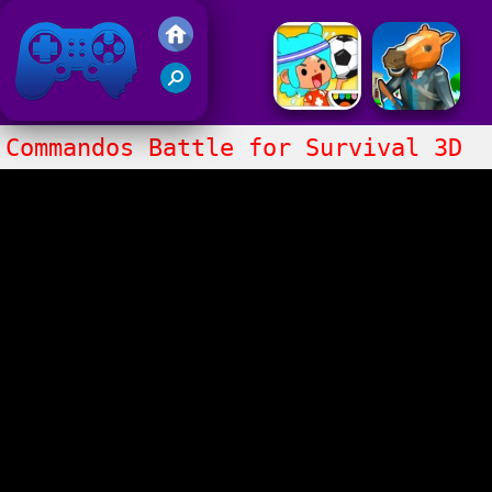
Juegos Friv 2020
Commandos Battle for Survival 3D