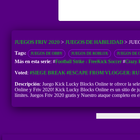
JUEGOS FRIV 2020
>
JUEGOS DE HABILIDAD
>
JUE
Tags:
JUEGOS DE OBBY
JUEGOS DE ROBLOX
JUEGOS DE 
Más en esta serie
: #
Football Strike - FreeKick Soccer
#
Crazy 
Voted
:
#SIEGE BREAK
#ESCAPE FROM VLOGGER: R
Descripción
: Juego Kick Lucky Blocks Online te ofrece la sel
Online y Friv 2020! Kick Lucky Blocks Online es un sitio de ju
límites. Juegos Friv 2020 gratis y Nuestro ataque completo en