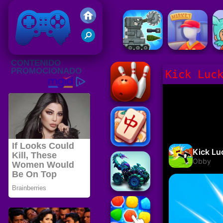
Juegos Friv 2020
Kick Luc