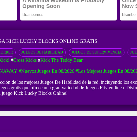
GA KICK LUCKY BLOCKS ONLINE GRATIS
CORRER
JUEGOS DE HABILIDAD
JUEGOS DE SUPERVIVENCIA
JUE
Kick!
#
Cross Kicks
#
Kick The Teddy Bear
UNAWAY
#Nuevos Juegos En 08/2026
#Los Mejores Juegos En 08/20
ección de los mejores Juegos De Habilidad de la red, incluyendo los ex
egos gratis que ofrece una gran variedad de Juegos Friv en línea. Disfr
 el juego Kick Lucky Blocks Online!