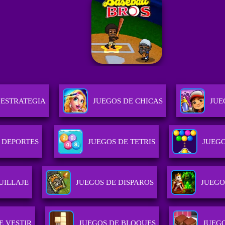
 ESTRATEGIA
JUEGOS DE CHICAS
JUE
 DEPORTES
JUEGOS DE TETRIS
JUEGO
UILLAJE
JUEGOS DE DISPAROS
JUEGO
E VESTIR
JUEGOS DE BLOQUES
JUEG