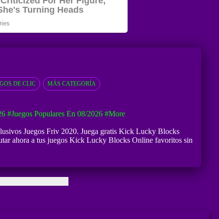
GOS DE CLIC
MÁS CATEGORÍA
26
#Juegos Populares En 08/2026
#more
clusivos Juegos Friv 2020. Juega gratis Kick Lucky Blocks
utar ahora a tus juegos Kick Lucky Blocks Online favoritos sin