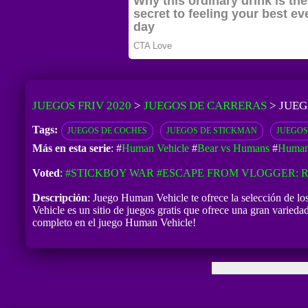
JUEGOS FRIV 2020
>
JUEGOS DE CARRERAS
>
JUEG
Tags:
JUEGOS DE COCHES
JUEGOS DE STICKMAN
JUEGOS
Más en esta serie
: #
Human Vehicle
#
Bear vs Humans
#
Human
Voted
:
#STICKBOY WAR
#ESCAPE FROM VLOGGER:
Descripción
: Juego Human Vehicle te ofrece la selección de l
Vehicle es un sitio de juegos gratis que ofrece una gran varieda
completo en el juego Human Vehicle!