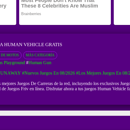
A HUMAN VEHICLE GRATIS
 DE MOTOS
MÁS CATEGORÍA
s Playground
#
Human Gun
 RUNAWAY
#Nuevos Juegos En 08/2026
#Los Mejores Juegos En 08/
os mejores Juegos De Carreras de la red, incluyendo los exclusivos Ju
d de Juegos Friv en línea. Disfrutar ahora a tus juegos Human Vehicle fa