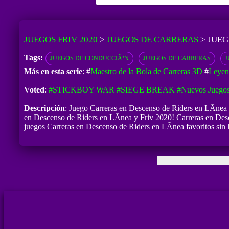
JUEGOS FRIV 2020
>
JUEGOS DE CARRERAS
>
JUEG
Tags:
JUEGOS DE CONDUCCIÃ³N
JUEGOS DE CARRERAS
J
Más en esta serie
: #
Maestro de la Bola de Carreras 3D
#
Leyen
Voted
:
#STICKBOY WAR
#SIEGE BREAK
#Nuevos Juegos
Descripción
: Juego Carreras en Descenso de Riders en LÃ­nea t
en Descenso de Riders en LÃ­nea y Friv 2020! Carreras en Descen
juegos Carreras en Descenso de Riders en LÃ­nea favoritos sin 